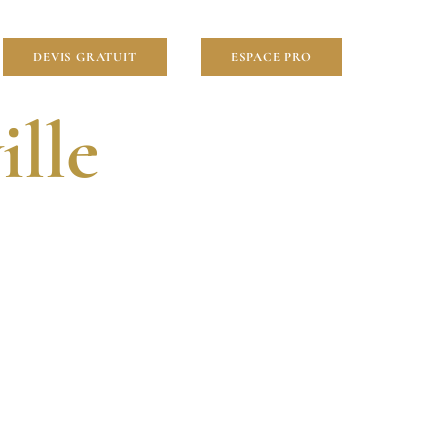
lier
DEVIS GRATUIT
ESPACE PRO
ille
VENTION RAPIDE.
 VOS PROJETS À SÈVRES