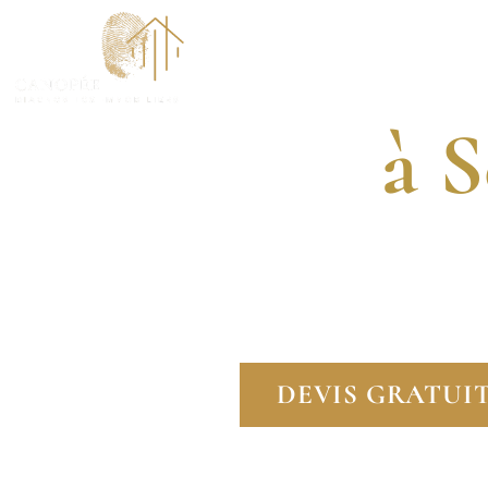
Dia
ACCUEI
à S
DIAGNOSTIQUEUR
FAITES CONFIANCE À D
DEVIS GRATUI