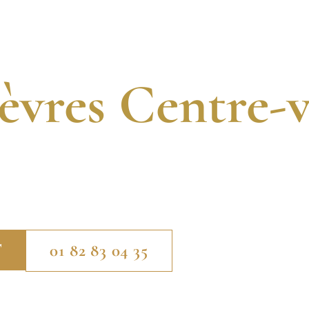
gnostic Immobi
L
QUI SOMMES-NOUS ?
NOS SERVICES
ACTUALITÉS
èvres Centre-v
S CERTIFIÉS. 13 ANNÉES D’EXPÉRIENCE. INTER
ES EXPERTS EN DIAGNOSTICS IMMOBILIERS POUR
CENTRE-VILLE.
T
01 82 83 04 35