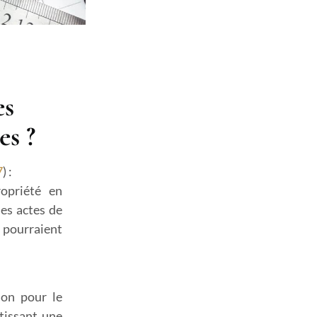
es
es ?
7
) :
opriété en
les actes de
i pourraient
ion pour le
ntissant une