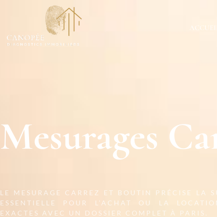
ACCUEI
Mesurages Car
LE MESURAGE CARREZ ET BOUTIN PRÉCISE LA S
ESSENTIELLE POUR L’ACHAT OU LA LOCATIO
EXACTES AVEC UN DOSSIER COMPLET À PARIS.