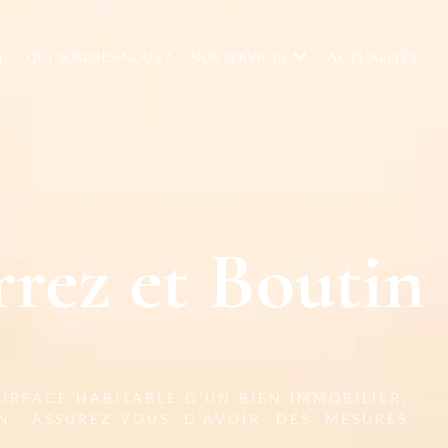
L
QUI SOMMES-NOUS ?
NOS SERVICES
ACTUALITÉS
rez et Boutin
URFACE HABITABLE D’UN BIEN IMMOBILIER,
N. ASSUREZ-VOUS D’AVOIR DES MESURES