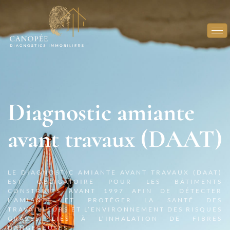
Diagnostic amiante
avant travaux (DAAT)
LE DIAGNOSTIC AMIANTE AVANT TRAVAUX (DAAT)
EST OBLIGATOIRE POUR LES BÂTIMENTS
CONSTRUITS AVANT 1997 AFIN DE DÉTECTER
L’AMIANTE ET PROTÉGER LA SANTÉ DES
TRAVAILLEURS ET L’ENVIRONNEMENT DES RISQUES
GRAVES LIÉS À L’INHALATION DE FIBRES
DANGEREUSES.