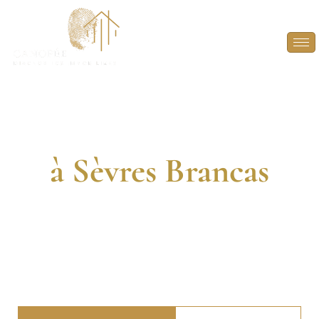
Diagnostic
Immobilier
à Sèvres Brancas
DIAGNOSTIQUEURS CERTIFIÉS. 13 ANNÉES
D’EXPÉRIENCE. INTERVENTION RAPIDE.
FAITES CONFIANCE À DES EXPERTS EN
DIAGNOSTICS IMMOBILIERS POUR VOS PROJETS À
SÈVRES BRANCAS.