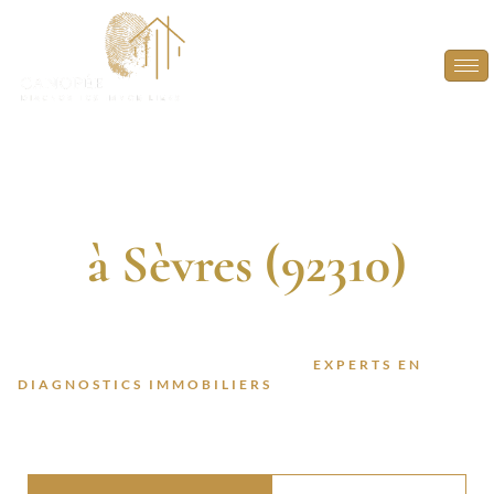
Diagnostic
Immobilier
à Sèvres (92310)
DIAGNOSTIQUEURS CERTIFIÉS. 13 ANNÉES
D’EXPÉRIENCE. INTERVENTION RAPIDE.
FAITES CONFIANCE À DES
EXPERTS EN
DIAGNOSTICS IMMOBILIERS
POUR VOS PROJETS À
SÈVRES (92310).