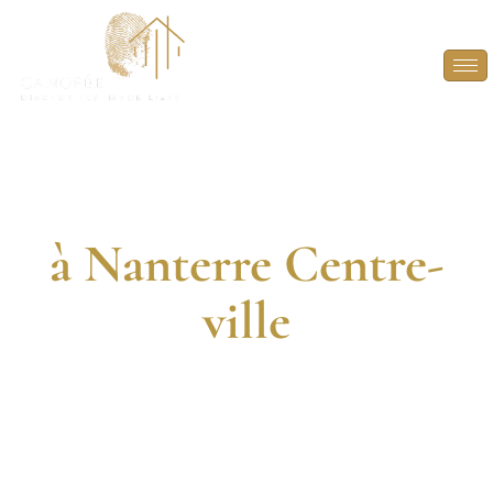
Diagnostic
Immobilier
à Nanterre Centre-
ville
DIAGNOSTIQUEURS CERTIFIÉS. 13 ANNÉES
D’EXPÉRIENCE. INTERVENTION RAPIDE.
FAITES CONFIANCE À DES EXPERTS EN
DIAGNOSTICS IMMOBILIERS POUR VOS PROJETS À
NANTERRE CENTRE-VILLE.