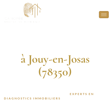
Diagnostic
Immobilier
à Jouy-en-Josas
(78350)
DIAGNOSTIQUEURS CERTIFIÉS. 13 ANNÉES
D’EXPÉRIENCE. INTERVENTION RAPIDE.
FAITES CONFIANCE À DES
EXPERTS EN
DIAGNOSTICS IMMOBILIERS
POUR VOS PROJETS À
JOUY-EN-JOSAS (78350).