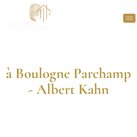
Diagnostic
Immobilier
à Boulogne Parchamp
- Albert Kahn
DIAGNOSTIQUEURS CERTIFIÉS. 13 ANNÉES
D’EXPÉRIENCE. INTERVENTION RAPIDE.
FAITES CONFIANCE À DES EXPERTS EN
DIAGNOSTICS IMMOBILIERS POUR VOS PROJETS À
BOULOGNE PARCHAMP – ALBERT KAHN.