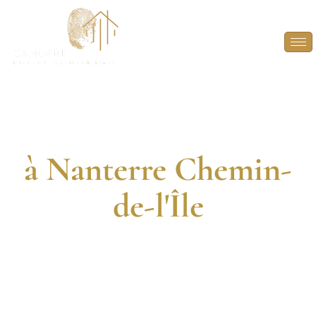
Diagnostic
Immobilier
à Nanterre Chemin-
de-l'Île
DIAGNOSTIQUEURS CERTIFIÉS. 13 ANNÉES
D’EXPÉRIENCE. INTERVENTION RAPIDE.
FAITES CONFIANCE À DES EXPERTS EN
DIAGNOSTICS IMMOBILIERS POUR VOS PROJETS À
NANTERRE CHEMIN-DE-L’ÎLE.