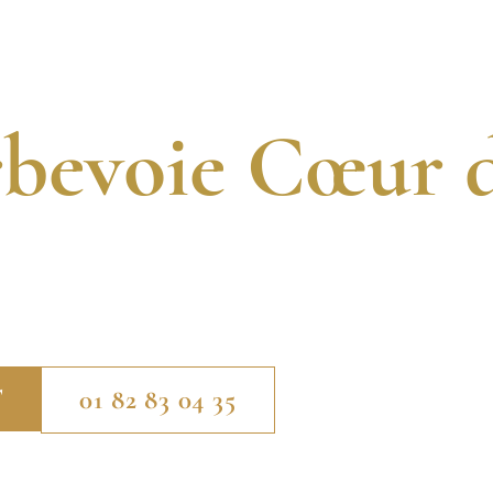
gnostic Immobi
L
QUI SOMMES-NOUS ?
NOS SERVICES
ACTUALITÉS
bevoie Cœur d
S CERTIFIÉS. 13 ANNÉES D’EXPÉRIENCE. INTER
À DES EXPERTS EN DIAGNOSTICS IMMOBILIERS 
COURBEVOIE CŒUR DE VILLE.
T
01 82 83 04 35