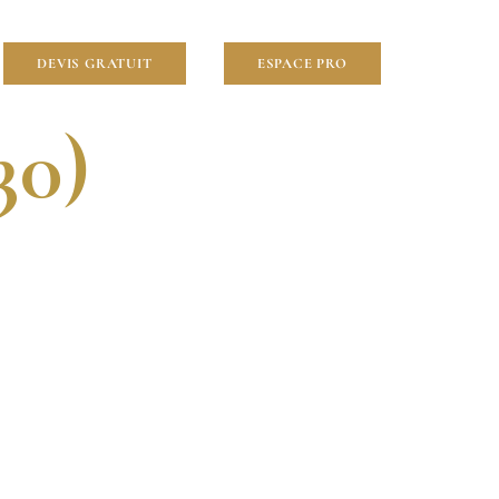
lier
DEVIS GRATUIT
ESPACE PRO
30)
VENTION RAPIDE.
OUR VOS PROJETS À