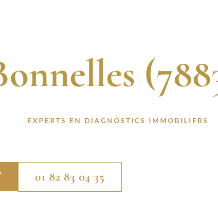
gnostic Immobi
L
QUI SOMMES-NOUS ?
NOS SERVICES
ACTUALITÉS
Bonnelles (788
S CERTIFIÉS. 13 ANNÉES D’EXPÉRIENCE. INTER
 À DES
EXPERTS EN DIAGNOSTICS IMMOBILIERS
P
BONNELLES (78830).
T
01 82 83 04 35