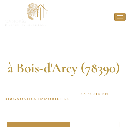
Diagnostic
Immobilier
à Bois-d'Arcy (78390)
DIAGNOSTIQUEURS CERTIFIÉS. 13 ANNÉES
D’EXPÉRIENCE. INTERVENTION RAPIDE.
FAITES CONFIANCE À DES
EXPERTS EN
DIAGNOSTICS IMMOBILIERS
POUR VOS PROJETS À
BOIS-D’ARCY (78390).