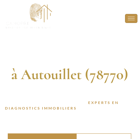
Diagnostic
Immobilier
à Autouillet (78770)
DIAGNOSTIQUEURS CERTIFIÉS. 13 ANNÉES
D’EXPÉRIENCE. INTERVENTION RAPIDE.
FAITES CONFIANCE À DES
EXPERTS EN
DIAGNOSTICS IMMOBILIERS
POUR VOS PROJETS À
AUTOUILLET (78770).