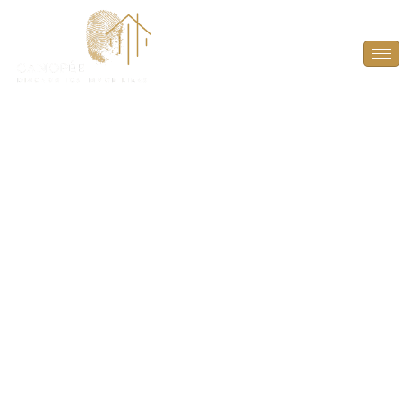
Diagnostic termites
pour parties
communes à Rosny-
sur-Seine (78710)
PROTÉGEZ LA STRUCTURE DE VOTRE IMMEUBLE
ET LA SÉCURITÉ DES OCCUPANTS
À ROSNY-SUR-