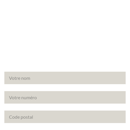
Besoin d’un Diagnostic Technique Amiante pour
votre immeuble à Les Alluets-le-Roi (78580) ?
Faites appel à Canopée, votre partenaire de
confiance pour vos diagnostics immobiliers.