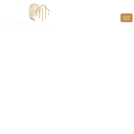
Diagnostic Technique
Amiante (DTA) à Les
Alluets-le-Roi
(78580)
TRAVAUX EN TOUTE SÉRÉNITÉ : LA GARANTIE
D’UN IMMEUBLE SÛR ET CONFORME
À LES