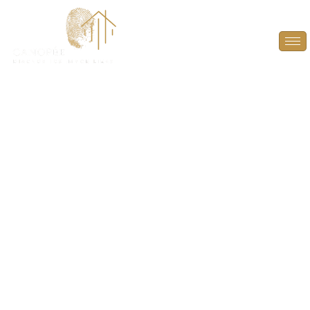
Diagnostic plomb
pour parties
communes à Senlisse
(78720)
PROTÉGEZ LA SANTÉ DES OCCUPANTS ET
SÉCURISEZ VOS PROJETS IMMOBILIERS
À SENLISSE