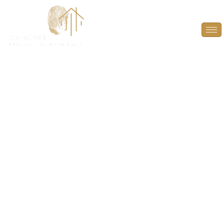
Diagnostic plomb
pour parties
communes à Saint-
Léger-en-Yvelines
(78610)