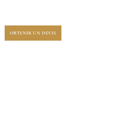
PROTÉGEZ LA SANTÉ DES OCCUPANTS ET
SÉCURISEZ VOS PROJETS IMMOBILIERS
À SAINT-
LÉGER-EN-YVELINES (78610)
.
OBTENIR UN DEVIS