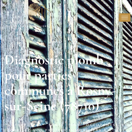
Diagnostic plomb
pour parties
communes à Rosny-
sur-Seine (78710)
PROTÉGEZ LA SANTÉ DES OCCUPANTS ET
SÉCURISEZ VOS PROJETS IMMOBILIERS
À ROSNY-