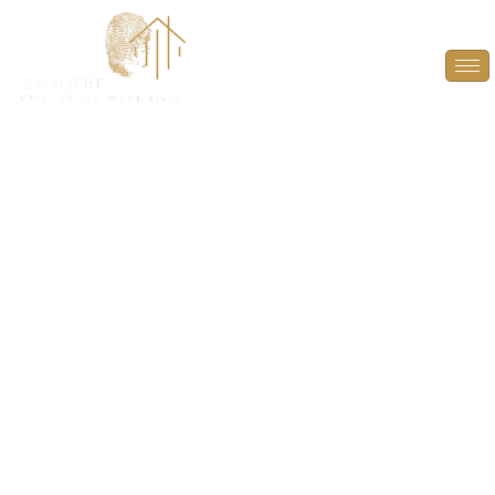
Diagnostic plomb
pour parties
communes à
Millemont (78940)
PROTÉGEZ LA SANTÉ DES OCCUPANTS ET
SÉCURISEZ VOS PROJETS IMMOBILIERS
À