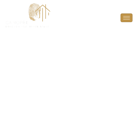
Diagnostic plomb
pour parties
communes à
Herbeville (78580)
PROTÉGEZ LA SANTÉ DES OCCUPANTS ET
SÉCURISEZ VOS PROJETS IMMOBILIERS
À