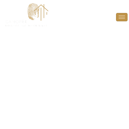
Mesurage
Carrez/Boutin à
Saint-Lambert
(78470)
GARANTISSEZ LA TRANSPARENCE ET LA
CONFORMITÉ DE VOTRE BIEN IMMOBILIER AVEC