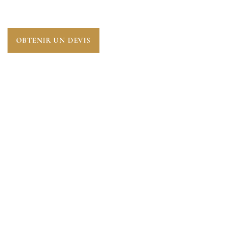
UN MESURAGE PRÉCIS À SAINT-LAMBERT (78470).
OBTENIR UN DEVIS