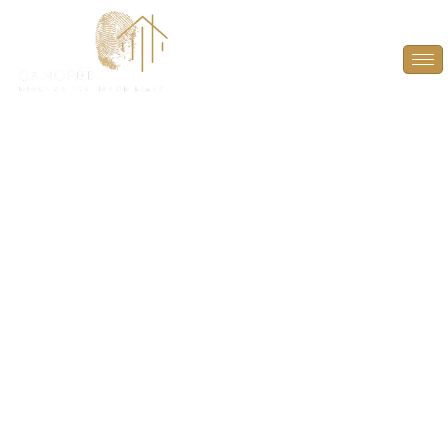
Mesurage
Carrez/Boutin à
Mareil-Marly (78750)
GARANTISSEZ LA TRANSPARENCE ET LA
CONFORMITÉ DE VOTRE BIEN IMMOBILIER AVEC
UN MESURAGE PRÉCIS À MAREIL-MARLY (78750).