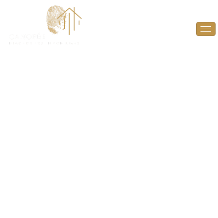
État des Risques et
Pollutions (ERP) à
Voisins-le-
Bretonneux (78960)
INFORMEZ EN TOUTE TRANSPARENCE SUR LES
RISQUES ET POLLUTIONS ! OFFREZ UNE VISIBILITÉ