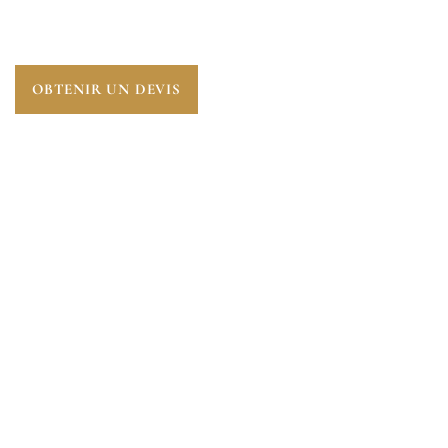
COMPLÈTE SUR LES RISQUES ENVIRONNANTS
POUR UNE TRANSACTION EN TOUTE CONFIANCE.
OBTENIR UN DEVIS