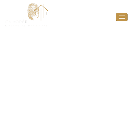
État des Risques et
Pollutions (ERP) à
Saint-Hilarion (78125)
INFORMEZ EN TOUTE TRANSPARENCE SUR LES
RISQUES ET POLLUTIONS ! OFFREZ UNE VISIBILITÉ
COMPLÈTE SUR LES RISQUES ENVIRONNANTS
POUR UNE TRANSACTION EN TOUTE CONFIANCE.