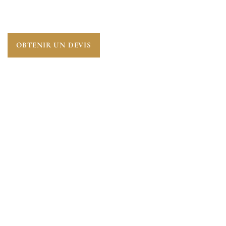
COMPLÈTE SUR LES RISQUES ENVIRONNANTS
POUR UNE TRANSACTION EN TOUTE CONFIANCE.
OBTENIR UN DEVIS