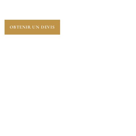
COMPLÈTE SUR LES RISQUES ENVIRONNANTS
POUR UNE TRANSACTION EN TOUTE CONFIANCE.
OBTENIR UN DEVIS