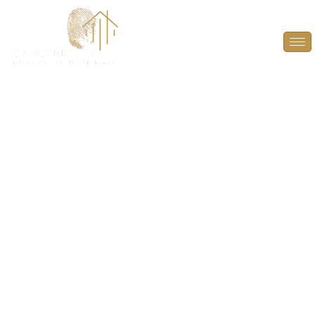
État des Risques et
Pollutions (ERP) à
Saint-Arnoult-en-
Yvelines (78730)
INFORMEZ EN TOUTE TRANSPARENCE SUR LES
RISQUES ET POLLUTIONS ! OFFREZ UNE VISIBILITÉ