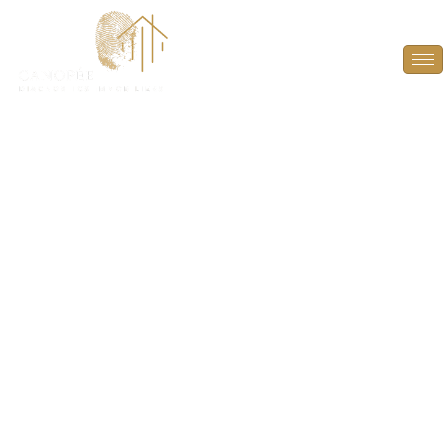
État des Risques et
Pollutions (ERP) à
Orgeval (78630)
INFORMEZ EN TOUTE TRANSPARENCE SUR LES
RISQUES ET POLLUTIONS ! OFFREZ UNE VISIBILITÉ
COMPLÈTE SUR LES RISQUES ENVIRONNANTS
POUR UNE TRANSACTION EN TOUTE CONFIANCE.