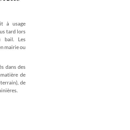
oit à usage
us tard lors
 bail. Les
en mairie ou
és dans des
n matière de
terrain), de
minières.