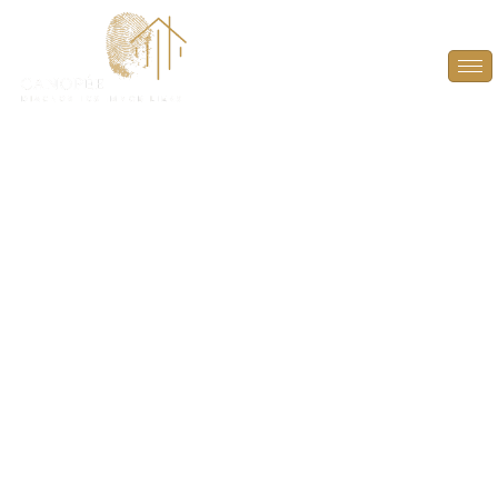
État des Risques et
Pollutions (ERP) à
Méricourt (78270)
INFORMEZ EN TOUTE TRANSPARENCE SUR LES
RISQUES ET POLLUTIONS ! OFFREZ UNE VISIBILITÉ
COMPLÈTE SUR LES RISQUES ENVIRONNANTS
POUR UNE TRANSACTION EN TOUTE CONFIANCE.