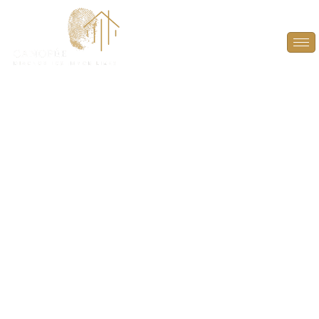
État des Risques et
Pollutions (ERP) à
Les Mesnuls (78490)
INFORMEZ EN TOUTE TRANSPARENCE SUR LES
RISQUES ET POLLUTIONS ! OFFREZ UNE VISIBILITÉ
COMPLÈTE SUR LES RISQUES ENVIRONNANTS
POUR UNE TRANSACTION EN TOUTE CONFIANCE.