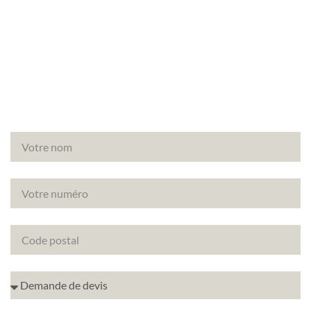
Vous avez un projet de rénovation à Paris (75015)
? Découvrez comment améliorer la note
énergétique de votre bien avec le DPE projeté.