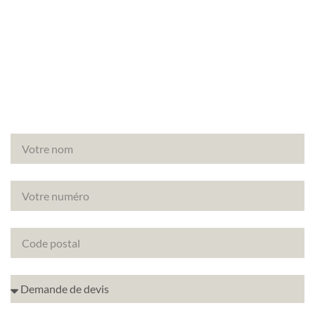
Vous avez un projet de rénovation à Paris (75008)
? Découvrez comment améliorer la note
énergétique de votre bien avec le DPE projeté.