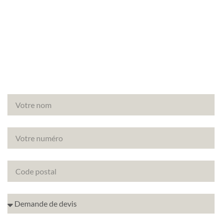
Vous avez un projet de rénovation à Paris (75002)
? Découvrez comment améliorer la note
énergétique de votre bien avec le DPE projeté.