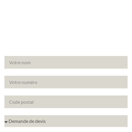
Vous avez un projet de rénovation à Paris (75001)
? Découvrez comment améliorer la note
énergétique de votre bien avec le DPE projeté.