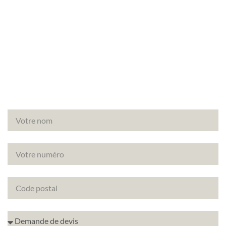
Vous avez un projet de rénovation à Montrouge
(92120) ? Découvrez comment améliorer la note
énergétique de votre bien avec le DPE projeté.