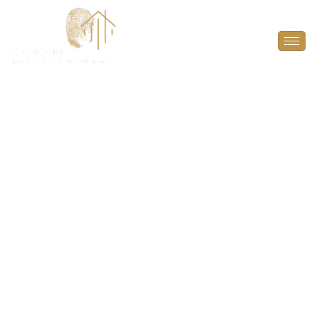
DPE Projeté à
Montrouge (92120)
ANTICIPEZ, OPTIMISEZ ET VALORISEZ VOTRE
BIEN AVEC UN DPE PROJETÉ À MONTROUGE
(92120).