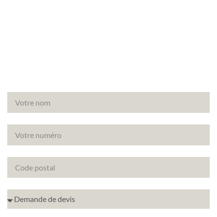
Vous avez un projet de rénovation à Meudon
(92190) ? Découvrez comment améliorer la note
énergétique de votre bien avec le DPE projeté.