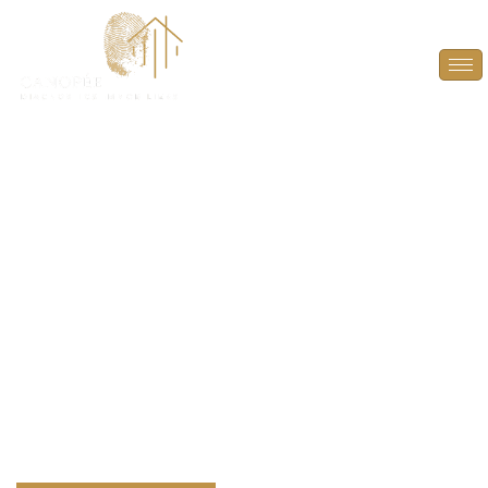
DPE Projeté à
Meudon (92190)
ANTICIPEZ, OPTIMISEZ ET VALORISEZ VOTRE
BIEN AVEC UN DPE PROJETÉ À MEUDON (92190).