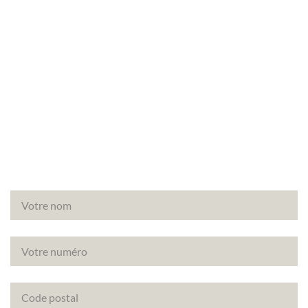
Vous avez un projet de rénovation à Marnes-la-
Coquette (92430) ? Découvrez comment
améliorer la note énergétique de votre bien avec le
DPE projeté.