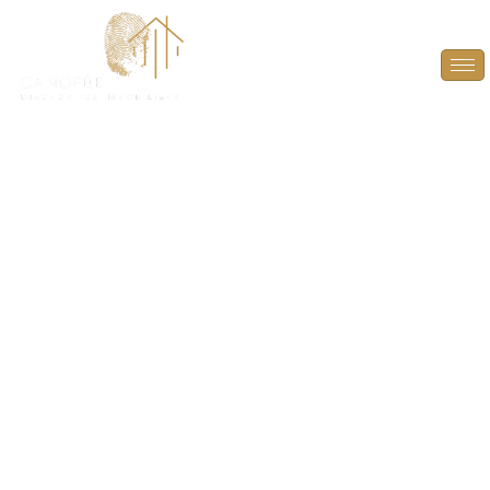
DPE Projeté à
Marnes-la-Coquette
(92430)
ANTICIPEZ, OPTIMISEZ ET VALORISEZ VOTRE
BIEN AVEC UN DPE PROJETÉ À MARNES-LA-
COQUETTE (92430).