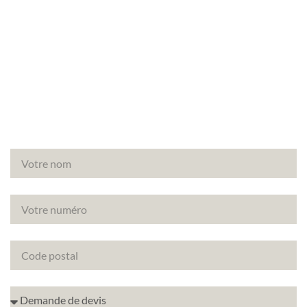
Vous avez un projet de rénovation à Marly-le-Roi
(78160) ? Découvrez comment améliorer la note
énergétique de votre bien avec le DPE projeté.