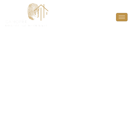
DPE Projeté à Marly-
le-Roi (78160)
ANTICIPEZ, OPTIMISEZ ET VALORISEZ VOTRE
BIEN AVEC UN DPE PROJETÉ À MARLY-LE-ROI
(78160).