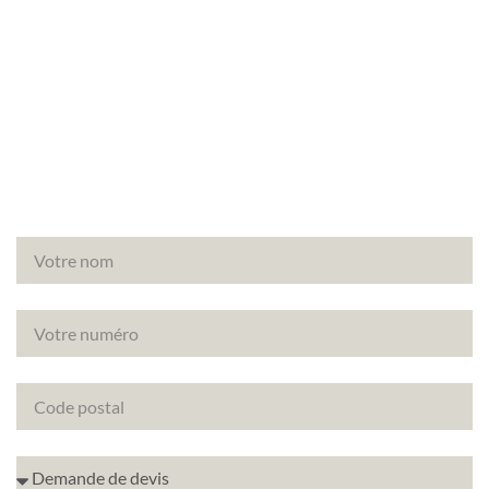
Vous avez un projet de rénovation à Le Vésinet
(78110) ? Découvrez comment améliorer la note
énergétique de votre bien avec le DPE projeté.