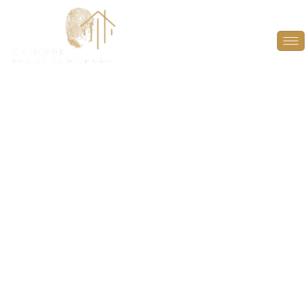
DPE Projeté à Le
Vésinet (78110)
ANTICIPEZ, OPTIMISEZ ET VALORISEZ VOTRE
BIEN AVEC UN DPE PROJETÉ À LE VÉSINET
(78110).