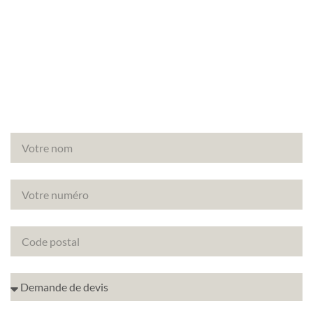
Vous avez un projet de rénovation à Le Pecq
(78230) ? Découvrez comment améliorer la note
énergétique de votre bien avec le DPE projeté.