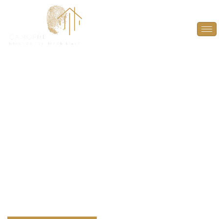
DPE Projeté à Le
Pecq (78230)
ANTICIPEZ, OPTIMISEZ ET VALORISEZ VOTRE
BIEN AVEC UN DPE PROJETÉ À LE PECQ (78230).