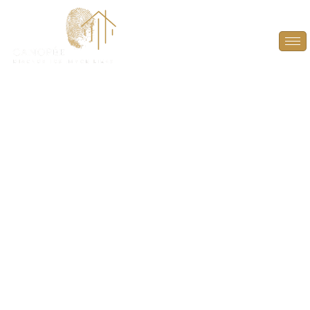
DPE Projeté à La
Falaise (78410)
ANTICIPEZ, OPTIMISEZ ET VALORISEZ VOTRE
BIEN AVEC UN DPE PROJETÉ À LA FALAISE
(78410).