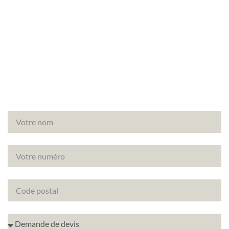
Vous avez un projet de rénovation à La Falaise
(78410) ? Découvrez comment améliorer la note
énergétique de votre bien avec le DPE projeté.