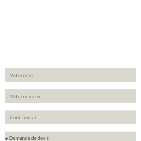
Vous avez un projet de rénovation à Gennevilliers
(92230) ? Découvrez comment améliorer la note
énergétique de votre bien avec le DPE projeté.