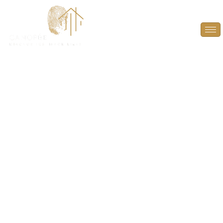
DPE Projeté à
Gennevilliers (92230)
ANTICIPEZ, OPTIMISEZ ET VALORISEZ VOTRE
BIEN AVEC UN DPE PROJETÉ À GENNEVILLIERS
(92230).