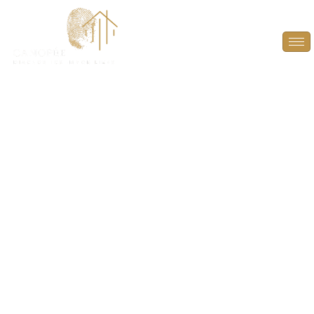
DPE Projeté à
Fontenay-Saint-Père
(78440)
ANTICIPEZ, OPTIMISEZ ET VALORISEZ VOTRE
BIEN AVEC UN DPE PROJETÉ À FONTENAY-SAINT-
PÈRE (78440).