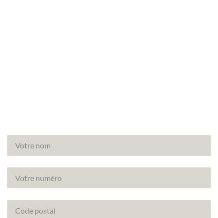
Vous avez un projet de rénovation à Fontenay-
Saint-Père (78440) ? Découvrez comment
améliorer la note énergétique de votre bien avec le
DPE projeté.