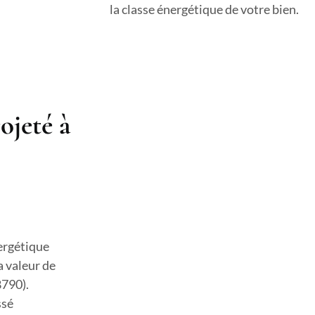
la classe énergétique de votre bien.
ojeté à
ergétique
a valeur de
8790).
ssé