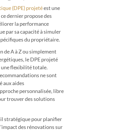
ique (DPE) projeté
est une
 ce dernier propose des
liorer la performance
ue par sa capacité à simuler
spécifiques du propriétaire.
en de A à Z ou simplement
nergétiques, le DPE projeté
une flexibilité totale.
 recommandations ne sont
té aux aides
proche personnalisée, libre
our trouver des solutions
il stratégique pour planifier
l’impact des rénovations sur