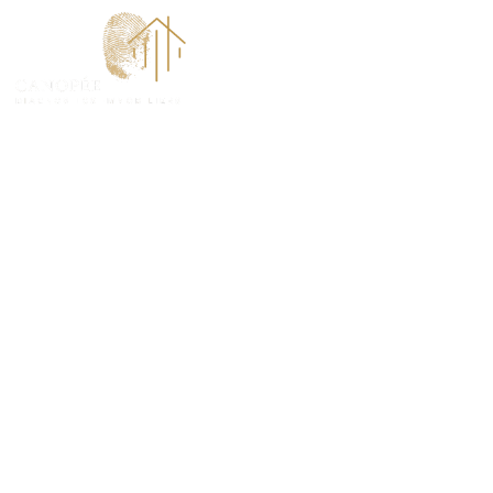
ACCUEI
DPE Projeté à
ANTICIPEZ, OPTIMISEZ ET VALORISEZ VOTRE BI
(78200).