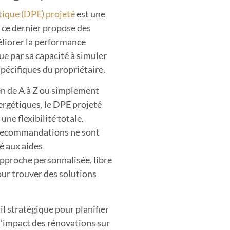
ique (DPE) projeté
est une
 ce dernier propose des
liorer la performance
ue par sa capacité à simuler
spécifiques du propriétaire.
en de A à Z ou simplement
nergétiques, le DPE projeté
une flexibilité totale.
 recommandations ne sont
té aux aides
proche personnalisée, libre
our trouver des solutions
il stratégique pour planifier
l’impact des rénovations sur