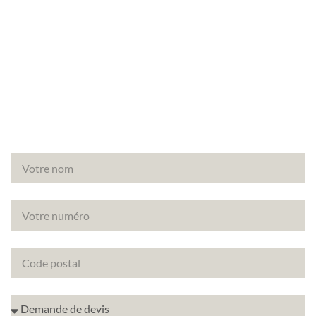
Vous avez un projet de rénovation à Buchelay
(78200) ? Découvrez comment améliorer la note
énergétique de votre bien avec le DPE projeté.