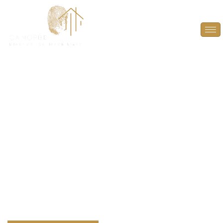
DPE Projeté à
Buchelay (78200)
ANTICIPEZ, OPTIMISEZ ET VALORISEZ VOTRE
BIEN AVEC UN DPE PROJETÉ À BUCHELAY (78200).