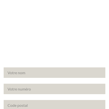
Vous avez un projet de rénovation à Boinville-en-
Mantois (78930) ? Découvrez comment améliorer
la note énergétique de votre bien avec le DPE
projeté.