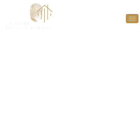
DPE Projeté à
Boinville-en-Mantois
(78930)
ANTICIPEZ, OPTIMISEZ ET VALORISEZ VOTRE
BIEN AVEC UN DPE PROJETÉ À BOINVILLE-EN-
MANTOIS (78930).