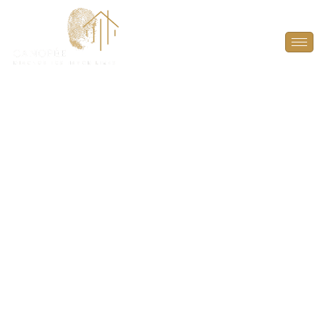
Diagnostic Termites à
Vieille-Église-en-
Yvelines (78125)
PROTÉGEZ VOTRE BIEN ET VOS TRANSACTIONS
IMMOBILIÈRES AVEC UN DIAGNOSTIC TERMITES
PRÉCIS À VIEILLE-ÉGLISE-EN-YVELINES (78125).