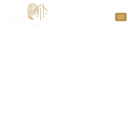
Diagnostic Termites à
Vicq (78490)
PROTÉGEZ VOTRE BIEN ET VOS TRANSACTIONS
IMMOBILIÈRES AVEC UN DIAGNOSTIC TERMITES
PRÉCIS À VICQ (78490).