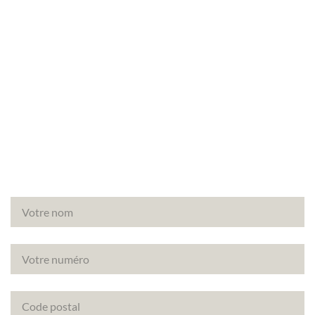
Vous vendez un bien à Vicq (78490) ? Faites appel
à l’agence Canopée pour un diagnostic termites
fiable et conforme.