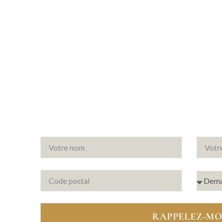
munes
otre
RAPPELEZ-MO