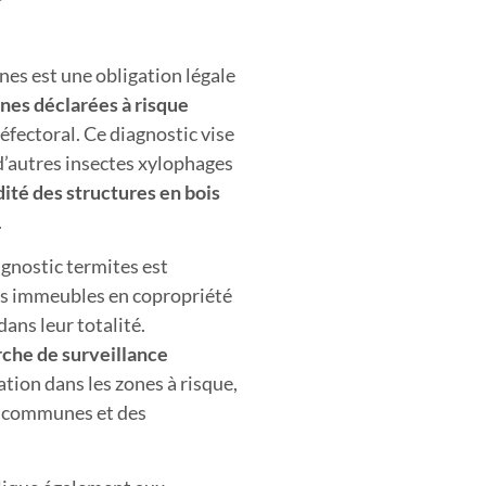
es est une obligation légale
nes déclarées à risque
réfectoral. Ce diagnostic vise
d’autres insectes xylophages
ité des structures en bois
.
agnostic termites est
les immeubles en copropriété
ans leur totalité.
che de surveillance
tion dans les zones à risque,
es communes et des