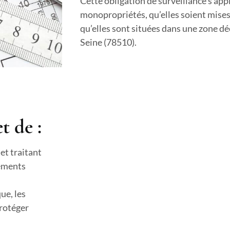
Cette obligation de surveillance s’ap
monopropriétés, qu’elles soient mises
qu’elles sont situées dans une zone dé
Seine (78510).
t de :
 et traitant
léments
ue, les
protéger